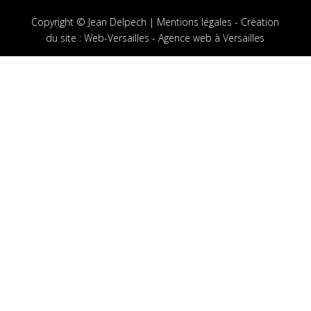
Copyright © Jean Delpech |
Mentions légales
-
Création
du site
:
Web-Versailles - Agence web à Versailles