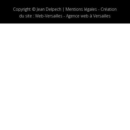
Copyright © Jean Delpech |
Mentions légales
-
Création
du site
:
Web-Versailles - Agence web à Versailles