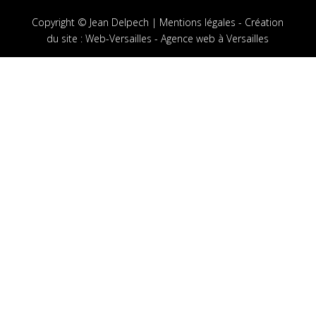
Copyright © Jean Delpech |
Mentions légales
-
Création
du site
:
Web-Versailles - Agence web à Versailles