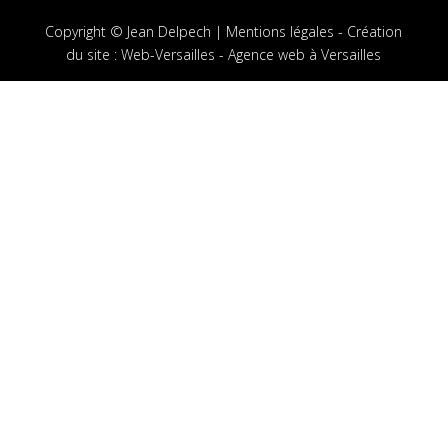
Copyright © Jean Delpech |
Mentions légales
-
Création
du site
:
Web-Versailles - Agence web à Versailles