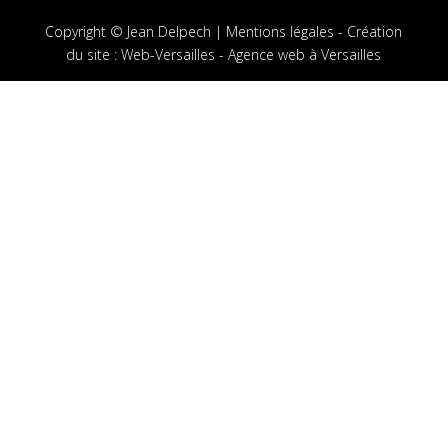
Copyright © Jean Delpech |
Mentions légales
-
Création
du site
:
Web-Versailles - Agence web à Versailles