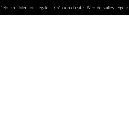
 Delpech |
Mentions légales
-
Création du site
:
Web-Versailles - Agenc