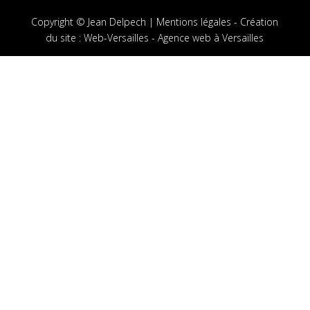
Copyright © Jean Delpech |
Mentions légales
-
Création
du site
:
Web-Versailles - Agence web à Versailles