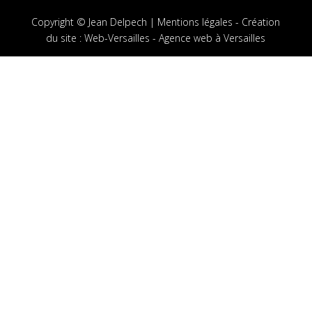
Copyright © Jean Delpech |
Mentions légales
-
Création
du site
:
Web-Versailles - Agence web à Versailles