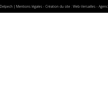
 Delpech |
Mentions légales
-
Création du site
:
Web-Versailles - Agenc