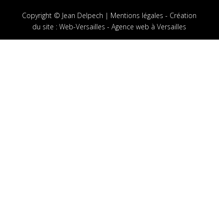
Copyright © Jean Delpech |
Mentions légales
-
Création
du site
:
Web-Versailles - Agence web à Versailles