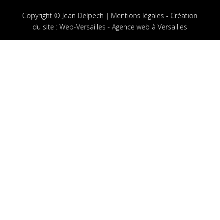
Copyright © Jean Delpech |
Mentions légales
-
Création
du site
:
Web-Versailles - Agence web à Versailles