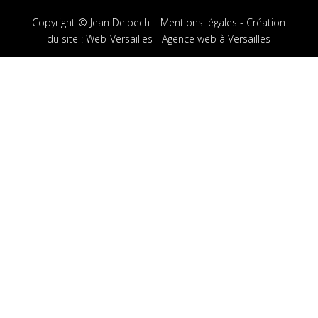
Copyright © Jean Delpech |
Mentions légales
-
Création
du site
:
Web-Versailles - Agence web à Versailles