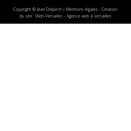
Copyright © Jean Delpech |
Mentions légales
-
Création
du site
:
Web-Versailles - Agence web à Versailles