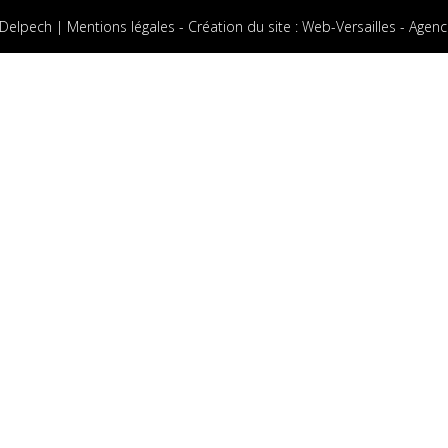
 Delpech |
Mentions légales
-
Création du site
:
Web-Versailles - Agenc