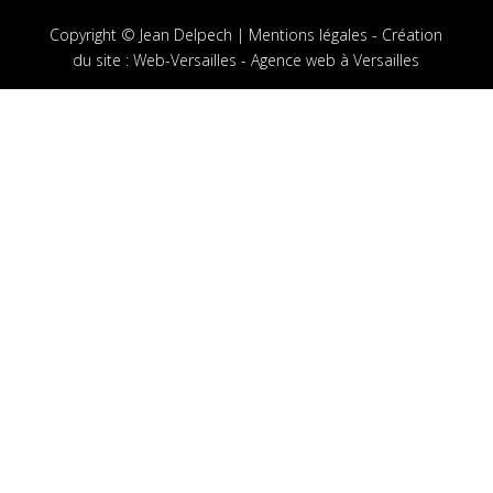
Copyright © Jean Delpech |
Mentions légales
-
Création
du site
:
Web-Versailles - Agence web à Versailles