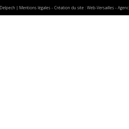
 Delpech |
Mentions légales
-
Création du site
:
Web-Versailles - Agenc