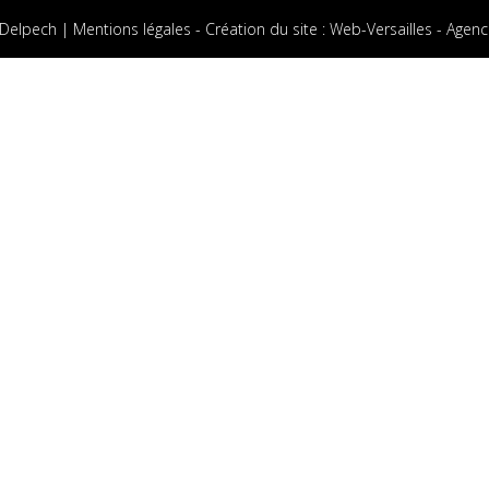
 Delpech |
Mentions légales
-
Création du site
:
Web-Versailles - Agenc