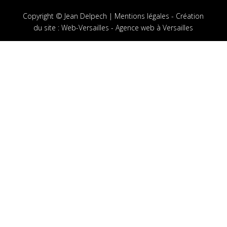
Copyright © Jean Delpech |
Mentions légales
-
Création
du site
:
Web-Versailles - Agence web à Versailles