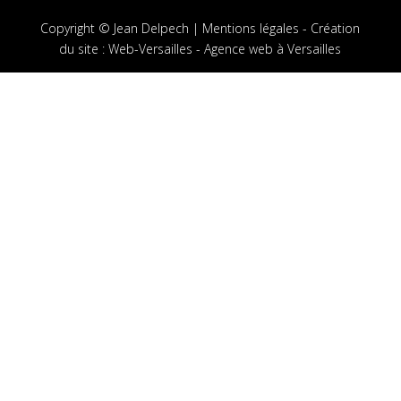
Copyright © Jean Delpech |
Mentions légales
-
Création
du site
:
Web-Versailles - Agence web à Versailles