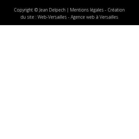
Copyright © Jean Delpech |
Mentions légales
-
Création
du site
:
Web-Versailles - Agence web à Versailles