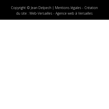
Copyright © Jean Delpech |
Mentions légales
-
Création
du site
:
Web-Versailles - Agence web à Versailles