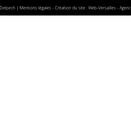
 Delpech |
Mentions légales
-
Création du site
:
Web-Versailles - Agenc