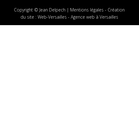
Copyright © Jean Delpech |
Mentions légales
-
Création
du site
:
Web-Versailles - Agence web à Versailles