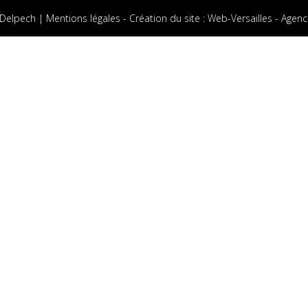
 Delpech |
Mentions légales
-
Création du site
:
Web-Versailles - Agenc