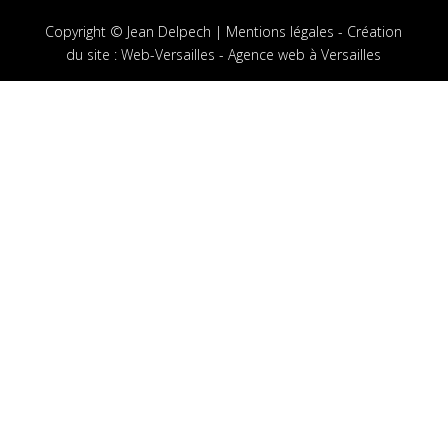
Copyright © Jean Delpech |
Mentions légales
-
Création
du site
:
Web-Versailles - Agence web à Versailles