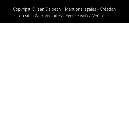
Copyright © Jean Delpech |
Mentions légales
-
Création
du site
:
Web-Versailles - Agence web à Versailles