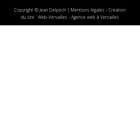
Copyright © Jean Delpech |
Mentions légales
-
Création
du site
:
Web-Versailles - Agence web à Versailles