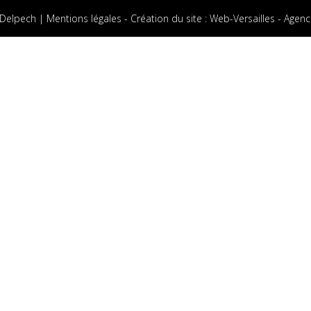
 Delpech |
Mentions légales
-
Création du site
:
Web-Versailles - Agenc