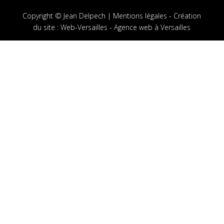
Copyright © Jean Delpech |
Mentions légales
-
Création
du site
:
Web-Versailles - Agence web à Versailles