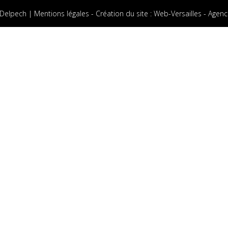
 Delpech |
Mentions légales
-
Création du site
:
Web-Versailles - Agenc