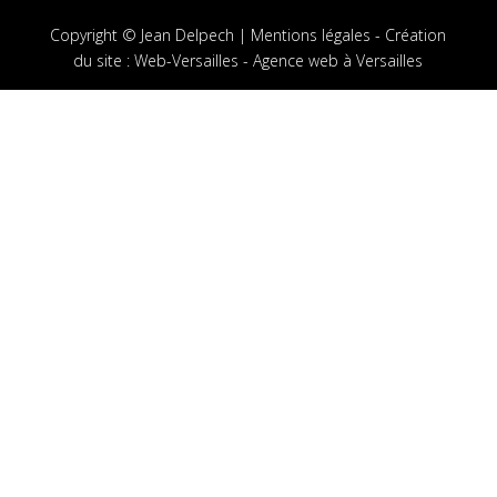
Copyright © Jean Delpech |
Mentions légales
-
Création
du site
:
Web-Versailles - Agence web à Versailles