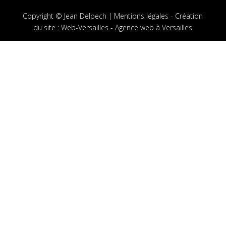
Copyright © Jean Delpech |
Mentions légales
-
Création
du site
:
Web-Versailles - Agence web à Versailles