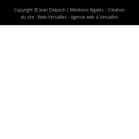
Copyright © Jean Delpech |
Mentions légales
-
Création
du site
:
Web-Versailles - Agence web à Versailles