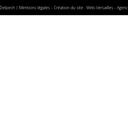
 Delpech |
Mentions légales
-
Création du site
:
Web-Versailles - Agenc