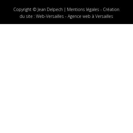
Copyright © Jean Delpech |
Mentions légales
-
Création
du site
:
Web-Versailles - Agence web à Versailles