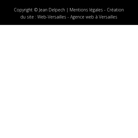
Copyright © Jean Delpech |
Mentions légales
-
Création
du site
:
Web-Versailles - Agence web à Versailles