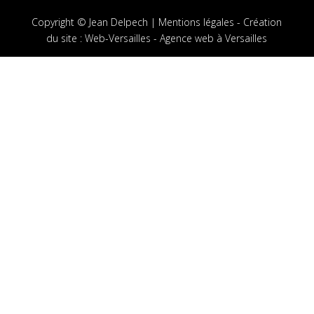
Copyright © Jean Delpech |
Mentions légales
-
Création
du site
:
Web-Versailles - Agence web à Versailles