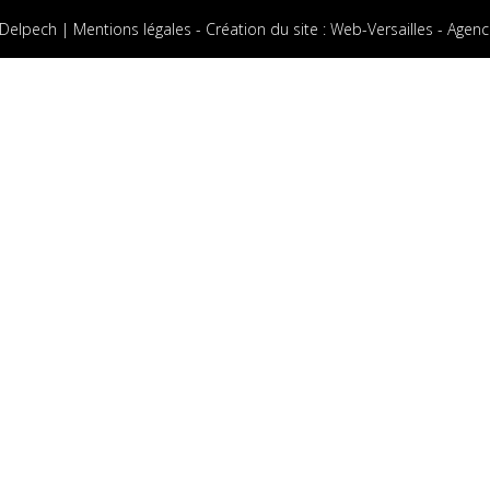
 Delpech |
Mentions légales
-
Création du site
:
Web-Versailles - Agenc