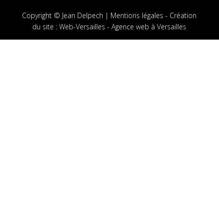
Copyright © Jean Delpech |
Mentions légales
-
Création
du site
:
Web-Versailles - Agence web à Versailles