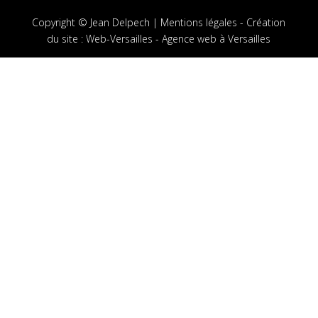
Copyright © Jean Delpech |
Mentions légales
-
Création
du site
:
Web-Versailles - Agence web à Versailles