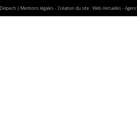
 Delpech |
Mentions légales
-
Création du site
:
Web-Versailles - Agenc