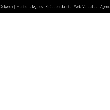
 Delpech |
Mentions légales
-
Création du site
:
Web-Versailles - Agenc