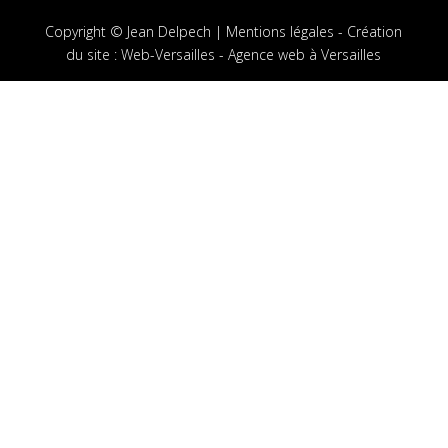
Copyright © Jean Delpech |
Mentions légales
-
Création
du site
:
Web-Versailles - Agence web à Versailles