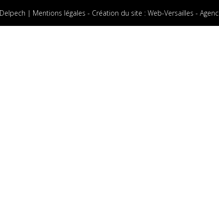
 Delpech |
Mentions légales
-
Création du site
:
Web-Versailles - Agenc