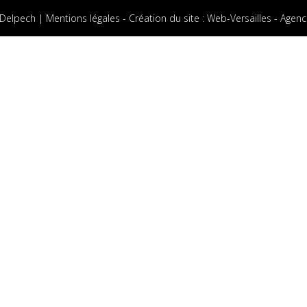
 Delpech |
Mentions légales
-
Création du site
:
Web-Versailles - Agenc