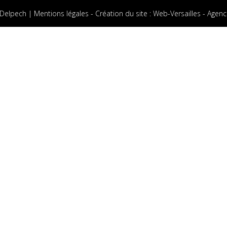
 Delpech |
Mentions légales
-
Création du site
:
Web-Versailles - Agenc