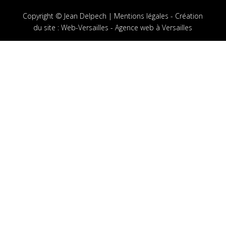
Copyright © Jean Delpech |
Mentions légales
-
Création
du site
:
Web-Versailles - Agence web à Versailles