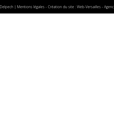
 Delpech |
Mentions légales
-
Création du site
:
Web-Versailles - Agenc