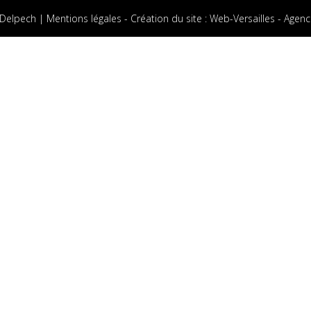
 Delpech |
Mentions légales
-
Création du site
:
Web-Versailles - Agenc